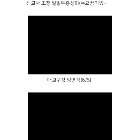
선교사 초청 일일부흥성회(수요꿈이있는예배)(6/10)
Views
대교구장 임명식(6/5)
Views