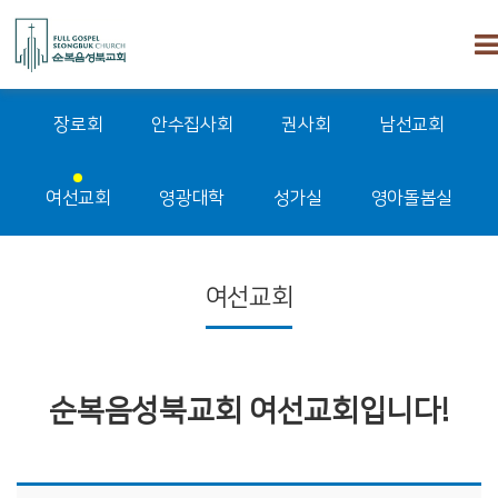
장로회
안수집사회
권사회
남선교회
여선교회
영광대학
성가실
영아돌봄실
여선교회
순복음성북교회 여선교회입니다!