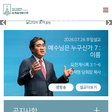
2026.07.26 주일설교
예수님은 누구신가 7 :
이름
요한계시록 3:1~6
정재명 당회장 목사
생방송
설교더보기
공지사항