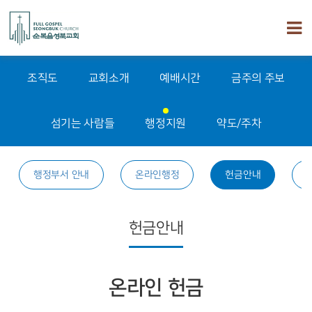
조직도
교회소개
예배시간
금주의 주보
섬기는 사람들
행정지원
약도/주차
행정부서 안내
온라인행정
헌금안내
헌금안내
온라인 헌금