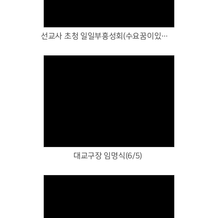
선교사 초청 일일부흥성회(수요꿈이있는예배)(6/10)
Views
대교구장 임명식(6/5)