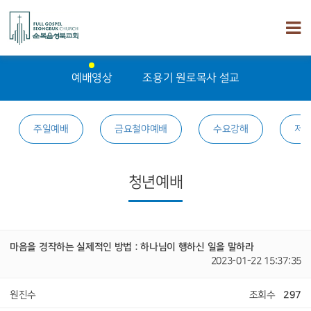
예배영상
조용기 원로목사 설교
주일예배
금요철야예배
수요강해
저
청년예배
마음을 경작하는 실제적인 방법 : 하나님이 행하신 일을 말하라
2023-01-22 15:37:35
원진수
조회수
297