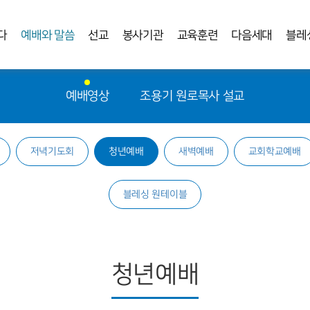
다
예배와 말씀
선교
봉사기관
교육훈련
다음세대
블레
예배영상
조용기 원로목사 설교
저녁기도회
청년예배
새벽예배
교회학교예배
블레싱 원테이블
청년예배