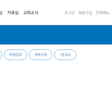
싱
자료실
교회소식
로그인
회원가입
전체메뉴
특별집회
축복성회
1분설교