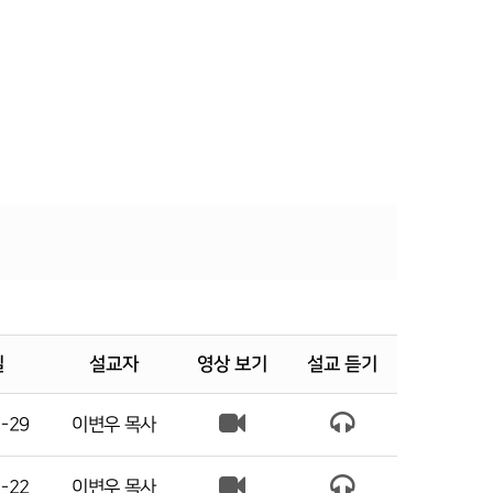
일
설교자
영상 보기
설교 듣기
-29
이변우 목사
-22
이변우 목사