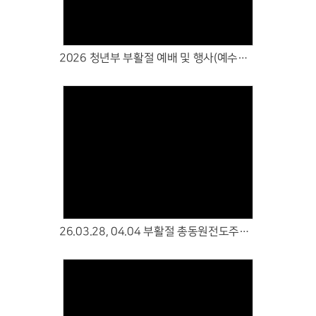
2026 청년부 부활절 예배 및 행사(예수님의 냉장고를 부탁해)
Views
26.03.28, 04.04 부활절 총동원전도주일을 위한 노방전도(혜화, 북서울꿈의숲)