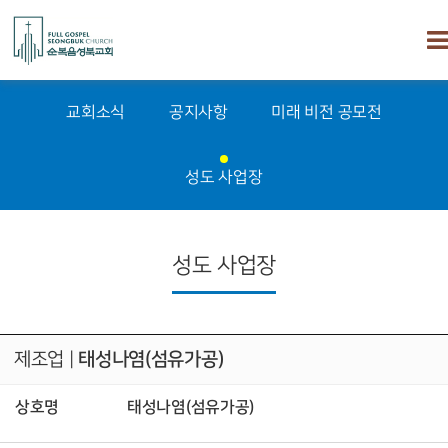
교회소식
공지사항
미래 비전 공모전
성도 사업장
성도 사업장
제조업
|
태성나염(섬유가공)
상호명
태성나염(섬유가공)