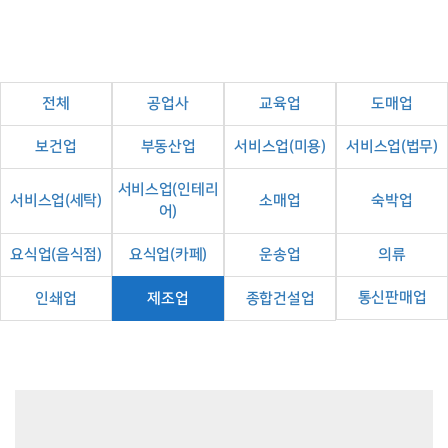
전체
공업사
교육업
도매업
보건업
부동산업
서비스업(미용)
서비스업(법무)
서비스업(인테리
서비스업(세탁)
소매업
숙박업
어)
요식업(음식점)
요식업(카페)
운송업
의류
통신판매업
인쇄업
제조업
종합건설업