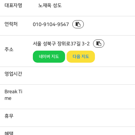
대표자명
노재옥 성도
연락처
010-9104-9547
서울 성북구 장위로37길 3-2
주소
네이버 지도
다음 지도
영업시간
Break Ti
me
휴무
혜택