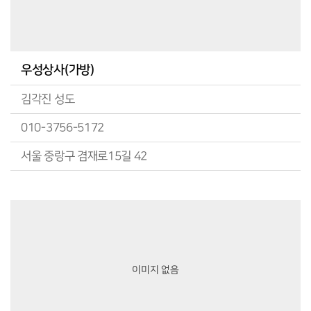
우성상사(가방)
김각진 성도
010-3756-5172
서울 중랑구 겸재로15길 42
이미지 없음