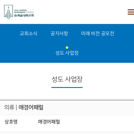
교회소식
공지사항
미래 비전 공모전
성도 사업장
성도 사업장
의류
|
애경어패럴
상호명
애경어패럴