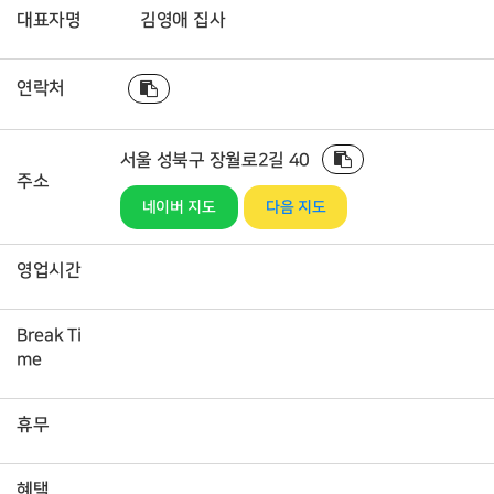
대표자명
김영애 집사
연락처
서울 성북구 장월로2길 40
주소
네이버 지도
다음 지도
영업시간
Break Ti
me
휴무
혜택