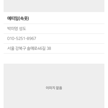
에띠임(속옷)
박미영 성도
010-5251-8967
서울 강북구 솔매로46길 38
이미지 없음