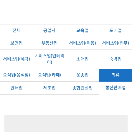
전체
공업사
교육업
도매업
보건업
부동산업
서비스업(미용)
서비스업(법무)
서비스업(인테리
서비스업(세탁)
소매업
숙박업
어)
요식업(음식점)
요식업(카페)
운송업
의류
통신판매업
인쇄업
제조업
종합건설업