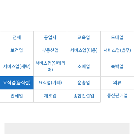
전체
공업사
교육업
도매업
보건업
부동산업
서비스업(미용)
서비스업(법무)
서비스업(인테리
서비스업(세탁)
소매업
숙박업
어)
요식업(음식점)
요식업(카페)
운송업
의류
통신판매업
인쇄업
제조업
종합건설업