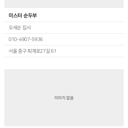
미스터 순두부
오세순 집사
010-4907-5936
서울 중구 퇴계로27길 61
이미지 없음