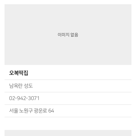
이미지 없음
오복떡집
남옥란 성도
02-942-3071
서울 노원구 광운로 64