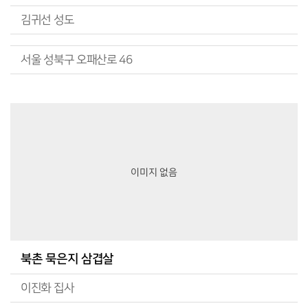
김귀선 성도
서울 성북구 오패산로 46
이미지 없음
북촌 묵은지 삼겹살
이진화 집사