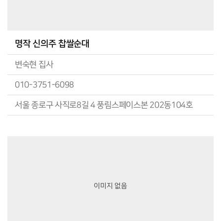
명작 신의주 찹쌀순대
변숙현 집사
010-3751-6098
서울 종로구 사직로8길 4 풍림스페이스본 202동104호
이미지 없음