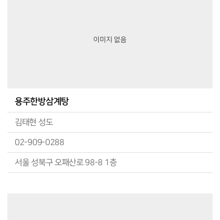
이미지 없음
용주한방삼계탕
김태현 성도
02-909-0288
서울 성북구 오패산로 98-8 1층