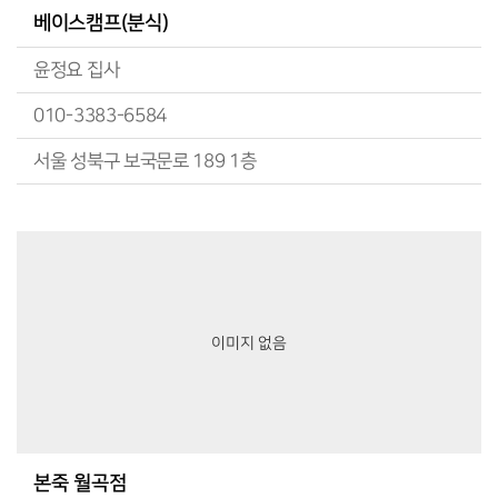
베이스캠프(분식)
윤정요 집사
010-3383-6584
서울 성북구 보국문로 189 1층
이미지 없음
본죽 월곡점