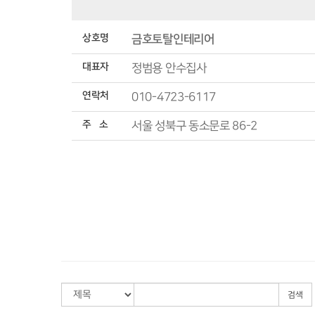
상호명
금호토탈인테리어
대표자
정범용 안수집사
연락처
010-4723-6117
주 소
서울 성북구 동소문로 86-2
검색