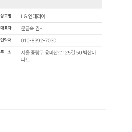
상호명
LG 인테리어
대표자
문금숙 권사
연락처
010-8392-7030
주 소
서울 중랑구 용마산로125길 50 벽산아
파트