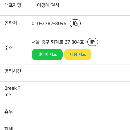
대표자명
이경례 권사
연락처
010-3782-8045
서울 중구 퇴계로 27 804호
주소
네이버 지도
다음 지도
영업시간
Break Ti
me
휴무
혜택