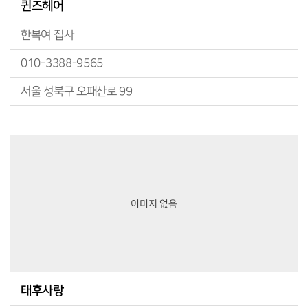
퀸즈헤어
한복여 집사
010-3388-9565
서울 성북구 오패산로 99
이미지 없음
태후사랑