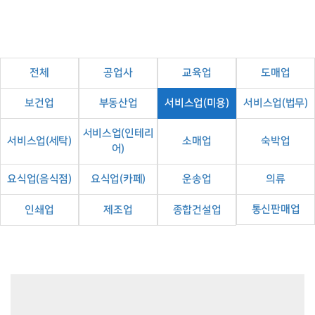
전체
공업사
교육업
도매업
보건업
부동산업
서비스업(미용)
서비스업(법무)
서비스업(인테리
서비스업(세탁)
소매업
숙박업
어)
요식업(음식점)
요식업(카페)
운송업
의류
통신판매업
인쇄업
제조업
종합건설업