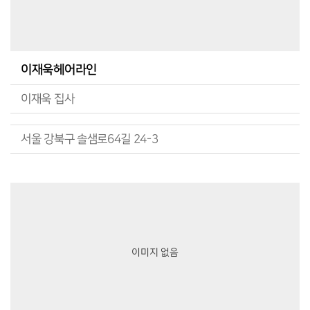
이재욱헤어라인
이재욱 집사
서울 강북구 솔샘로64길 24-3
이미지 없음