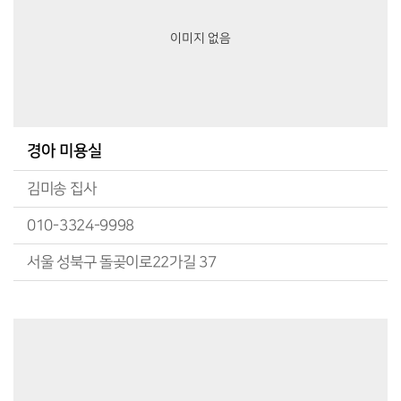
이미지 없음
경아 미용실
김미송 집사
010-3324-9998
서울 성북구 돌곶이로22가길 37