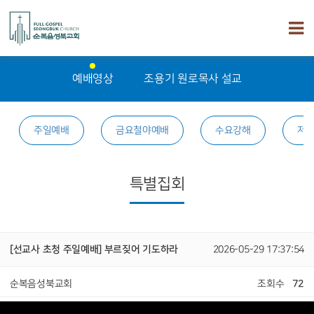
예배영상
조용기 원로목사 설교
주일예배
금요철야예배
수요강해
저
특별집회
[선교사 초청 주일예배] 부르짖어 기도하라
2026-05-29 17:37:54
순복음성북교회
조회수
72