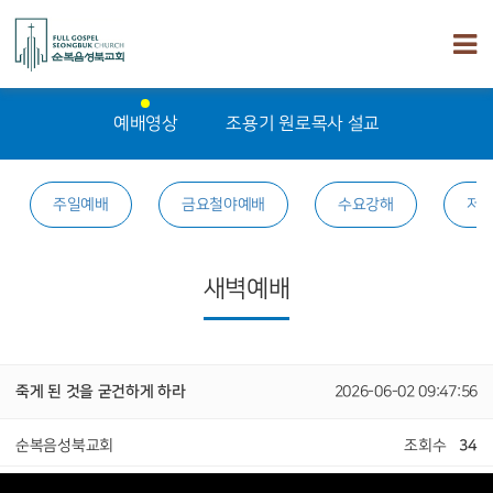
예배영상
조용기 원로목사 설교
주일예배
금요철야예배
수요강해
저
새벽예배
죽게 된 것을 굳건하게 하라
2026-06-02 09:47:56
순복음성북교회
조회수
34