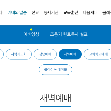
다
예배와 말씀
선교
봉사기관
교육훈련
다음세대
블레
예배영상
조용기 원로목사 설교
저녁기도회
청년예배
새벽예배
교회학교예배
블레싱 원테이블
새벽예배