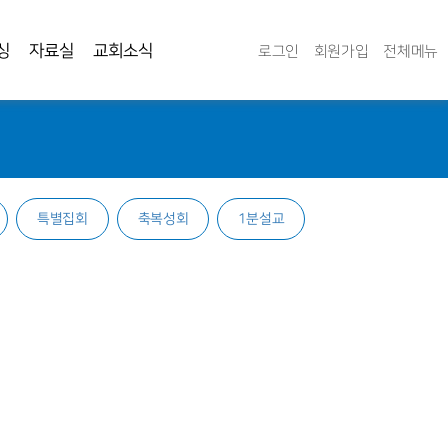
싱
자료실
교회소식
로그인
회원가입
전체메뉴
특별집회
축복성회
1분설교